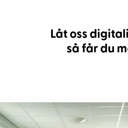
Låt oss digita
så får du me