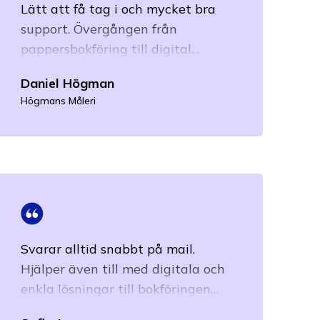
Lätt att få tag i och mycket bra
support. Övergången från
pappersbokföring till digital
bokföring var väldigt smidig.
Daniel Högman
Övergången till digital bokföring
Högmans Måleri
har dessutom sparat mig massor
med tid!
Läs mer
Svarar alltid snabbt på mail.
Hjälper även till med digitala och
enkla lösningar till bokföringen
och ekonomiadministrationen.