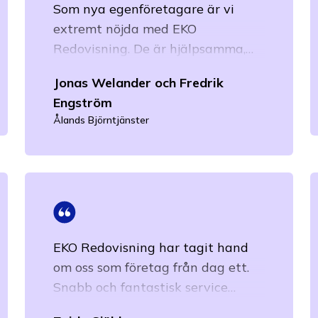
Som nya egenföretagare är vi
extremt nöjda med EKO
Redovisning. De är hjälpsamma,
har bra kundkontakt samt är
Jonas Welander och Fredrik
effektiva och grundliga i sitt
Engström
arbete.
Ålands Björntjänster
EKO Redovisning har tagit hand
om oss som företag från dag ett.
Läs mer
Snabb och fantastisk service
oavsett vilka utmaningar vi stöter