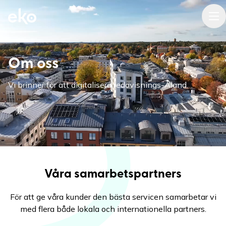
EKO Redovisning
Hoppa
Tog
till
huvudinnehåll
Om oss
Vi brinner för att digitalisera redovisnings-Åland.
Våra samarbetspartners
För att ge våra kunder den bästa servicen samarbetar vi
med flera både lokala och internationella partners.