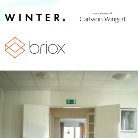
winter
Advokatbyrå Ca
Briox